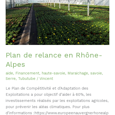
Alpes
Plan de relance en Rhône-
Alpes
aide
,
Financement
,
haute-savoie
,
Maraichage
,
savoie
,
Serre
,
Tubutube
/
Vincent
Le Plan de Compétitivité et d’Adaptation des
Exploitations a pour objectif d’aider à 60%, les
investissements réalisés par les exploitations agricoles,
pour prévenir les aléas climatiques. Pour plus
d’informations :https://www.europeenauvergnerhonealp