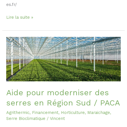
es.fr/
Lire la suite »
Aide
pour
moderniser
des
serres
en
Région
Sud
Aide pour moderniser des
/
serres en Région Sud / PACA
PACA
Agrithermic
,
Financement
,
Horticulture
,
Maraichage
,
Serre Bioclimatique
/
Vincent