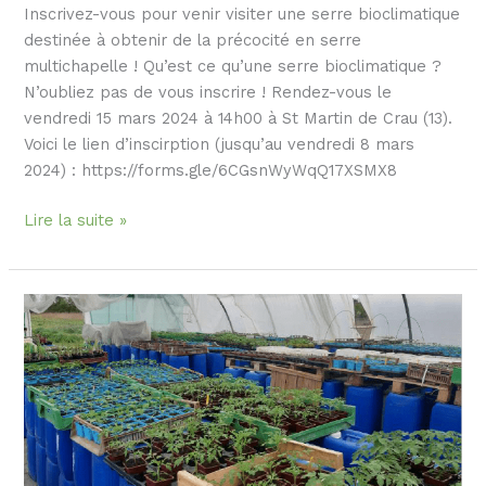
Inscrivez-vous pour venir visiter une serre bioclimatique
destinée à obtenir de la précocité en serre
multichapelle ! Qu’est ce qu’une serre bioclimatique ?
N’oubliez pas de vous inscrire ! Rendez-vous le
vendredi 15 mars 2024 à 14h00 à St Martin de Crau (13).
Voici le lien d’inscirption (jusqu’au vendredi 8 mars
2024) : https://forms.gle/6CGsnWyWqQ17XSMX8
Lire la suite »
Venez
visiter
la
serre
bioclimatique
d’Emilie
Barde