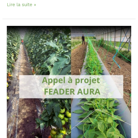
Lire la suite »
Appel
à
projets
FEADER
Auvergne-
Rhône-
Alpes