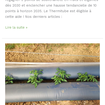
dès 2030 et enclencher une hausse tendancielle de 10
points à horizon 2035. Le Thermitube est éligible à
cette aide ! Nos derniers articles :
Lire la suite »
Aides :
le
Thermitube
bénéficie
des
aides
de
FranceAgriMer