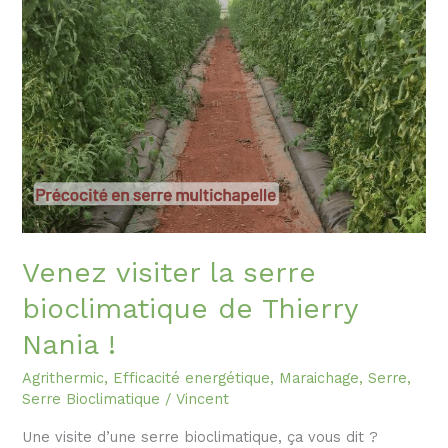
serre
bioclimatique
de
Thierry
Nania
!
Venez visiter la serre
bioclimatique de Thierry
Nania !
Agrithermic
,
Efficacité energétique
,
Maraichage
,
Serre
,
Serre Bioclimatique
/
Vincent
Une visite d’une serre bioclimatique, ça vous dit ?