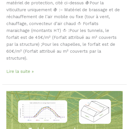
matériel de protection, cité ci-dessus 🍇Pour la
viticulture uniquement 🍇 :– Matériel de brassage et de
réchauffement de l’air mobile ou fixe (tour à vent,
chauffage, convecteur d’air chaud 🍅 Forfaits
maraichage (montants HT) 🍅 :Pour les tunnels, le
forfait est de 45€/m² (Forfait attribué au m² couverts
par la structure) ;Pour les chapelles, le forfait est de
60€/m² (Forfait attribué au m² couverts par la
structure).
Lire la suite »
🌱
A
new
training
course
in