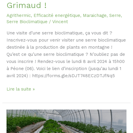
Grimaud !
Agrithermic
,
Efficacité energétique
,
Maraichage
,
Serre
,
Serre Bioclimatique
/
Vincent
Une visite d’une serre bioclimatique, ça vous dit ?
Inscrivez-vous pour venir visiter une serre bioclimatique
destinée à la production de plants en montagne !
Qu’est ce qu’une serre bioclimatique ? N’oubliez pas de
vous inscrire ! Rendez-vous le lundi 8 avril 2024 à 15h00
à Péone (06). Voici le lien d’inscirption (jusqu’au lundi 1
avril 2024) : https://forms.gle/sDJT748ECzDTJfNq5
Lire la suite »
Découvrez
le
Thermitube