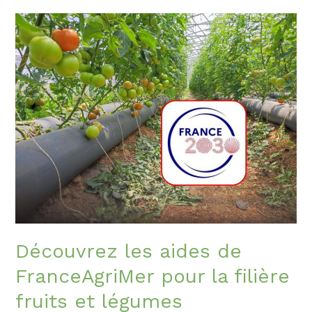
Découvrez
les
aides
de
FranceAgriMer
pour
la
filière
fruits
et
légumes
Découvrez les aides de
FranceAgriMer pour la filière
fruits et légumes