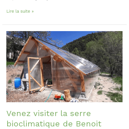
Lire la suite »
Venez
visiter
la
serre
bioclimatique
de
Benoit
Grimaud
!
Venez visiter la serre
bioclimatique de Benoit