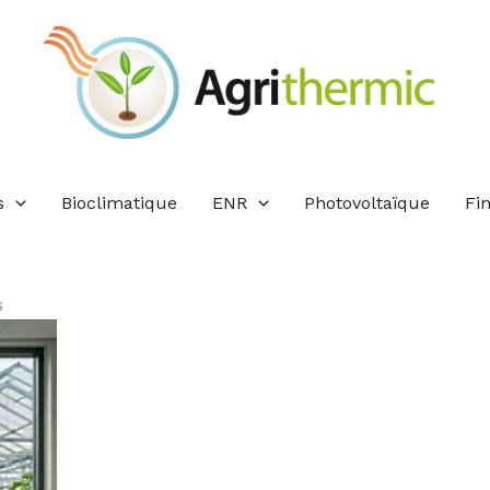
s
Bioclimatique
ENR
Photovoltaïque
Fi
s