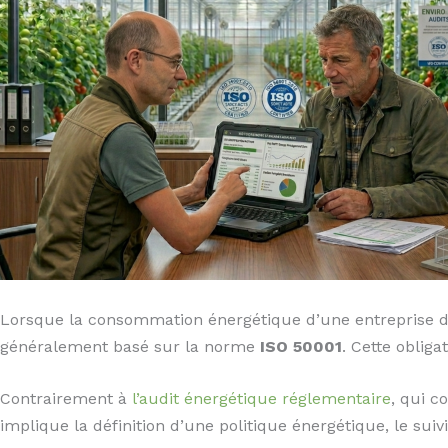
Lorsque la consommation énergétique d’une entreprise 
généralement basé sur la norme
ISO 50001
. Cette oblig
Contrairement à
l’audit énergétique réglementaire
, qui c
implique la définition d’une politique énergétique, le suivi