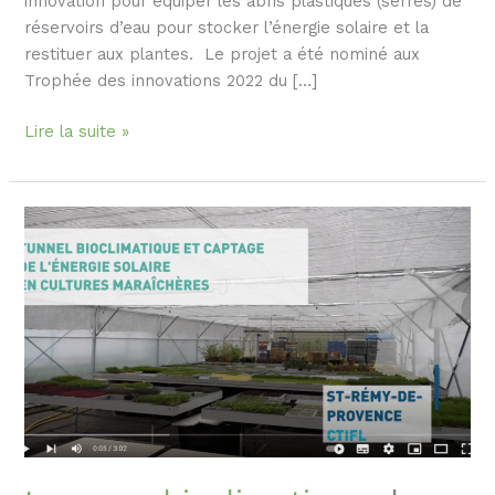
innovation pour équiper les abris plastiques (serres) de
réservoirs d’eau pour stocker l’énergie solaire et la
restituer aux plantes. Le projet a été nominé aux
Trophée des innovations 2022 du […]
Salon
Lire la suite »
de
l’agriculture
:
l’ingénieure
gardoise
Ariane
Grisey
nominée
pour
le
Trophée
des
innovations