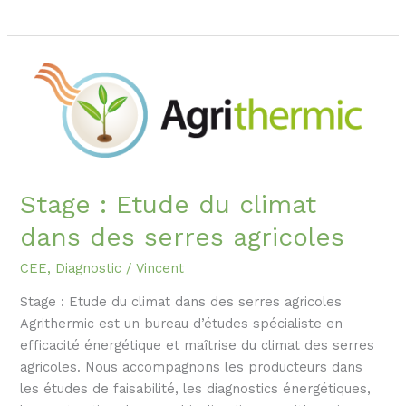
Stage :
Etude
du
climat
dans
des
serres
Stage : Etude du climat
agricoles
dans des serres agricoles
CEE
,
Diagnostic
/
Vincent
Stage : Etude du climat dans des serres agricoles
Agrithermic est un bureau d’études spécialiste en
efficacité énergétique et maîtrise du climat des serres
agricoles. Nous accompagnons les producteurs dans
les études de faisabilité, les diagnostics énergétiques,