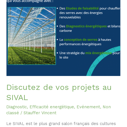
SIVAL
Discutez de vos projets au
SIVAL
Diagnostic
,
Efficacité energétique
,
Evénement
,
Non
classé
/
Stauffer Vincent
Le SIVAL est le plus grand salon français des cultures