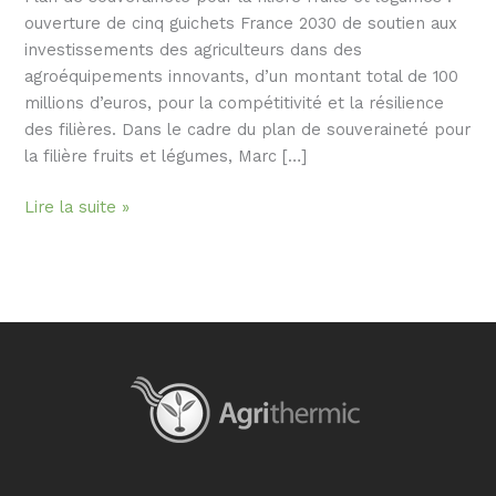
ouverture de cinq guichets France 2030 de soutien aux
investissements des agriculteurs dans des
agroéquipements innovants, d’un montant total de 100
millions d’euros, pour la compétitivité et la résilience
des filières. Dans le cadre du plan de souveraineté pour
la filière fruits et légumes, Marc […]
Découvrez
Lire la suite »
les
aides
de
FranceAgriMer
pour
la
filière
fruits
et
légumes