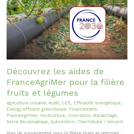
Découvrez les aides de
FranceAgriMer pour la filière
fruits et légumes
agriculture urbaine
,
Audit
,
CEE
,
Efficacité energétique
,
Energy efficent greenhouse
,
Financement
,
FranceAgrimer
,
Horticulture
,
Innovation
,
Maraichage
,
Serre Bioclimatique
,
Subvention
,
Thermitube
/
Vincent
Plan de souveraineté pour la filière fruits et légumes :