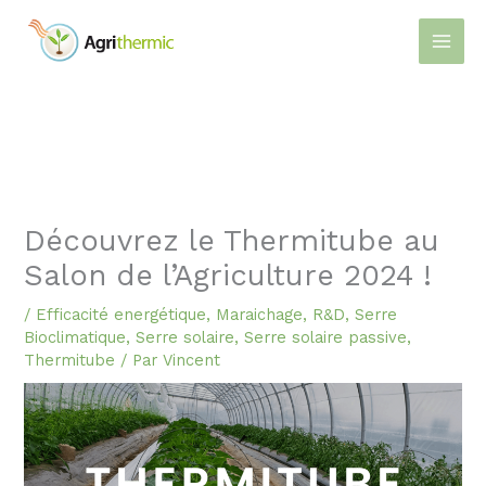
Aller
au
contenu
Découvrez le Thermitube au
Salon de l’Agriculture 2024 !
/
Efficacité energétique
,
Maraichage
,
R&D
,
Serre
Bioclimatique
,
Serre solaire
,
Serre solaire passive
,
Thermitube
/ Par
Vincent