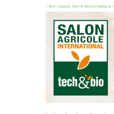
/
Non classé
,
Serre Bioclimatique
/