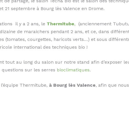
et de partage, le salon Tech& Bio est le salon des techniqu
 20 et 21 septembre à Bourg lès Valence en Drome.
ions il y a 2 ans, le
Thermitube
,
(anciennement Tubutube
zaine de maraichers pendant 2 ans, et ce, dans différents
es (tomates, courgettes, haricots verts…) et sous différent
icole international des techniques bio !
nt tout au long du salon sur notre stand afin d’exposer le
 questions sur les serres
bioclimatiques
.
c l’équipe Thermitube,
à Bourg lès Valence
, afin que nou