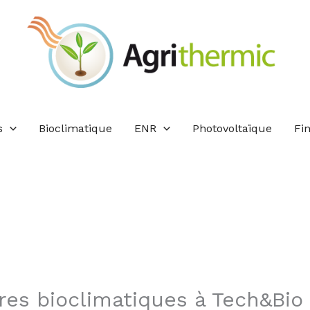
s
Bioclimatique
ENR
Photovoltaïque
Fi
res bioclimatiques à Tech&Bio