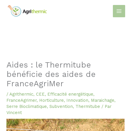
Aller
au
contenu
Aides : le Thermitube
bénéficie des aides de
FranceAgriMer
/
Agrithermic
,
CEE
,
Efficacité energétique
,
FranceAgrimer
,
Horticulture
,
Innovation
,
Maraichage
,
Serre Bioclimatique
,
Subvention
,
Thermitube
/ Par
Vincent